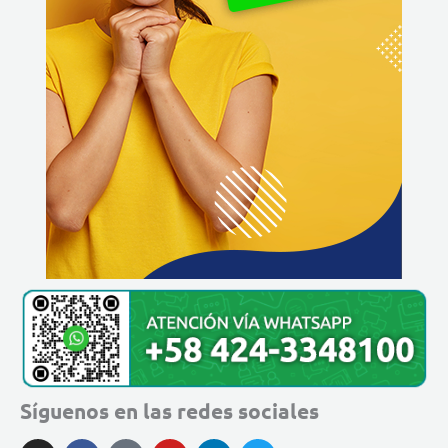
Síguenos en las redes sociales
I
F
T
Y
L
T