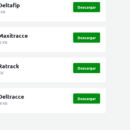
Deltafip
Descargar
 KB
 Maxitracce
Descargar
2 KB
Ratrack
Descargar
KB
Deltracce
Descargar
8 KB