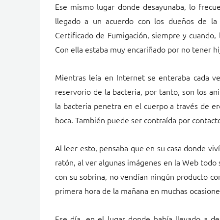
Ese mismo lugar donde desayunaba, lo frecuen
llegado a un acuerdo con los dueños de la 
Certificado de Fumigación, siempre y cuando, l
Con ella estaba muy encariñado por no tener hij
Mientras leía en Internet se enteraba cada ve
reservorio de la bacteria, por tanto, son los
la bacteria penetra en el cuerpo a través de er
boca. También puede ser contraída por contacto 
Al leer esto, pensaba que en su casa donde viv
ratón, al ver algunas imágenes en la Web todo s
con su sobrina, no vendían ningún producto con 
primera hora de la mañana en muchas ocasiones
Ese día, en el lugar donde había llevado a d