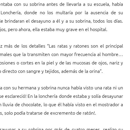
taba con su sobrina antes de llevarla a su escuela, había
Lonchería, donde no los multaría por la ausencia de su
e brindaran el desayuno a él y a su sobrina, todos los días.
os, pero ahora, ella estaba muy grave en el hospital.
z más de los detalles “Las ratas y ratones son el principal
 animales que la transmiten con mayor frecuencia al hombre…
osiones o cortes en la piel y de las mucosas de ojos, nariz y
directo con sangre y tejidos, además de la orina”.
ía con su hermana y sobrina nunca había visto una rata ni un
e esclareció! En la lonchería donde estaba y solía desayunar
lluvia de chocolate, lo que él había visto en el mostrador a
, solo podía tratarse de excremento de ratón!.
esayunar a su sobrina por más de cuatro meses, realizo su