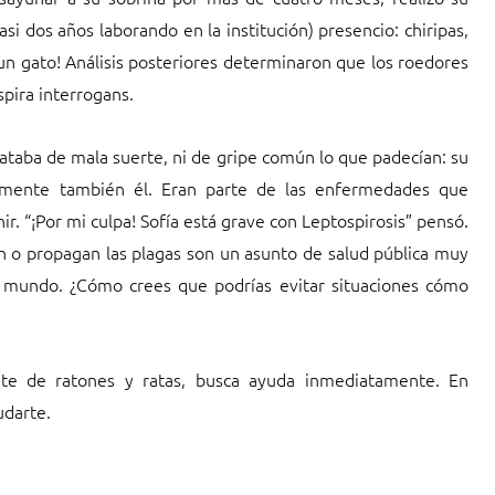
si dos años laborando en la institución) presencio: chiripas,
 un gato! Análisis posteriores determinaron que los roedores
pira interrogans.
ataba de mala suerte, ni de gripe común lo que padecían: su
temente también él. Eran parte de las enfermedades que
r. “¡Por mi culpa! Sofía está grave con Leptospirosis” pensó.
 o propagan las plagas son un asunto de salud pública muy
 mundo. ¿Cómo crees que podrías evitar situaciones cómo
nte de ratones y ratas, busca ayuda inmediatamente. En
udarte.