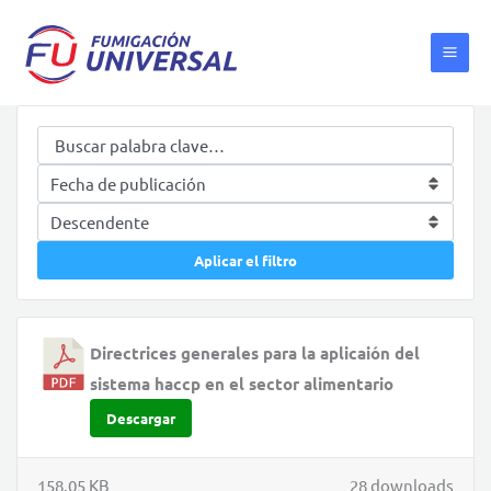
Ir
al
contenido
Aplicar el filtro
Directrices generales para la aplicaión del
sistema haccp en el sector alimentario
Descargar
158.05 KB
28 downloads