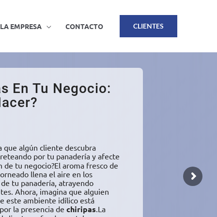
LA EMPRESA
CONTACTO
CLIENTES
as En Tu Negocio:
Hacer?
a que algún cliente descubra
reteando por tu panadería y afecte
n de tu negocio?El aroma fresco de
orneado llena el aire en los
 de tu panadería, atrayendo
ntes. Ahora, imagina que alguien
 este ambiente idílico está
or la presencia de
chiripas
.La