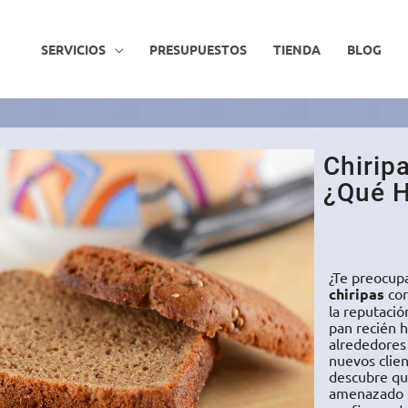
SERVICIOS
PRESUPUESTOS
TIENDA
BLOG
Chirip
¿Qué 
¿Te preocup
chiripas
cor
la reputació
pan recién h
alrededores
nuevos clie
descubre que
amenazado p