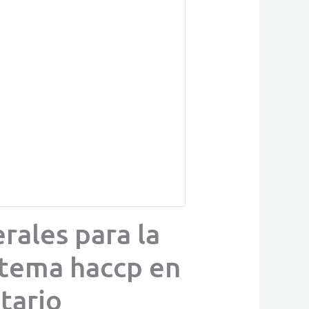
rales para la
istema haccp en
tario